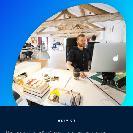
Nerviot on moderni SaaS-palvelu olosuhdemittaukseen,