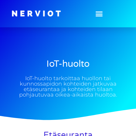
IoT-huolto
IoT-huolto
IoT-huolto tarkoittaa huollon tai
kunnossapidon kohteiden jatkuvaa
etäseurantaa ja kohteiden tilaan
pohjautuvaa oikea-aikaista huoltoa.
Etäseuranta