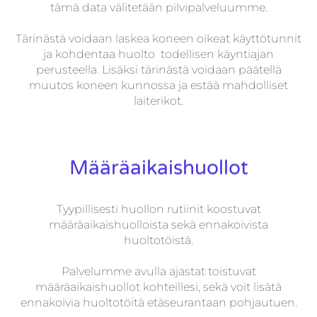
tämä data välitetään pilvipalveluumme.
Tärinästä voidaan laskea koneen oikeat käyttötunnit
ja kohdentaa huolto todellisen käyntiajan
perusteella. Lisäksi tärinästä voidaan päätellä
muutos koneen kunnossa ja estää mahdolliset
laiterikot.
Määräaikaishuollot
Tyypillisesti huollon rutiinit koostuvat
määräaikaishuolloista sekä ennakoivista
huoltotöistä.
Palvelumme avulla ajastat toistuvat
määräaikaishuollot kohteillesi, sekä voit lisätä
ennakoivia huoltotöitä etäseurantaan pohjautuen.