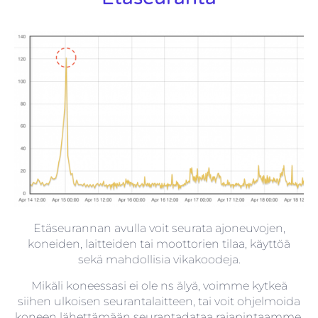
Etäseurannan avulla voit seurata ajoneuvojen,
koneiden, laitteiden tai moottorien tilaa, käyttöä
sekä mahdollisia vikakoodeja.
Mikäli koneessasi ei ole ns älyä, voimme kytkeä
siihen ulkoisen seurantalaitteen, tai voit ohjelmoida
koneen lähettämään seurantadataa rajapintaamme.